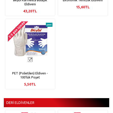
Beybi Karmelita Bulaşık
Ekonomik Temizlik Eldiveni
Eldiveni
15,60TL
43,20TL
2-3 gün içinde
yeni
PET (Polietilen) Eldiven -
100'lük Poşet
5,50TL
DERI ELDIVENLER