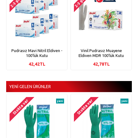
Pudrasız Mavi Nitril Eldiven -
Vinil Pudrasız Muayene
100'lük Kutu
Eldiven MDR 100'lük Kutu
42,42TL
42,78TL
YENI GELEN ÜRÜNLER
Stokta var
Stokta var
yeni
yeni