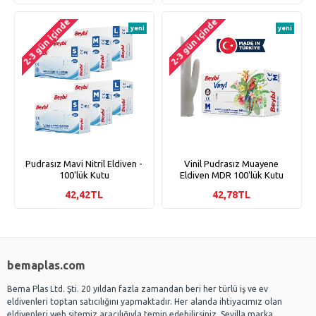
2-3 gün içinde
2-3 gün içinde
yeni
yeni
Pudrasız Mavi Nitril Eldiven -
Vinil Pudrasız Muayene
100'lük Kutu
Eldiven MDR 100'lük Kutu
42,42TL
42,78TL
bemaplas.com
Bema Plas Ltd. Şti. 20 yıldan fazla zamandan beri her türlü iş ve ev
eldivenleri toptan satıcılığını yapmaktadır. Her alanda ihtiyacımız olan
eldivenleri web sitemiz aracılığıyla temin edebilirsiniz. Sevilla marka