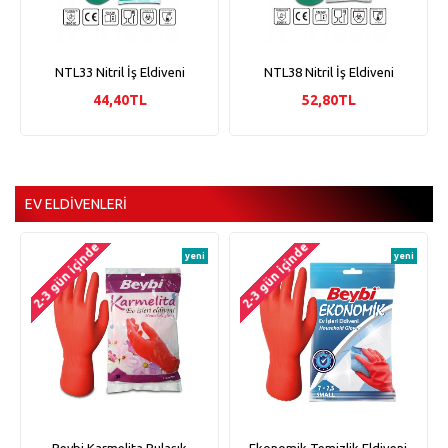
NTL33 Nitril İş Eldiveni
NTL38 Nitril İş Eldiveni
44,40TL
52,80TL
EV ELDIVENLERI
2-3 gün içinde
2-3 gün içinde
yeni
yeni