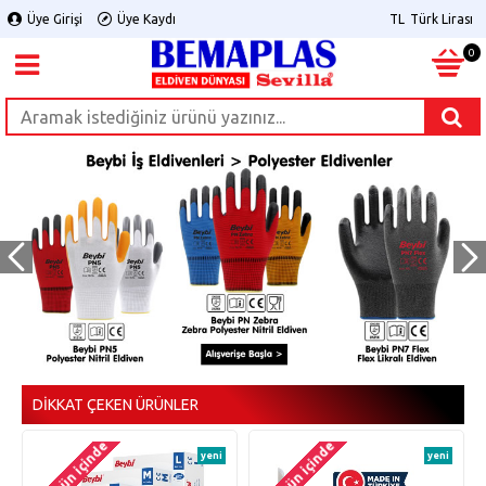
Üye Girişi
Üye Kaydı
TL
Türk Lirası
0
DIKKAT ÇEKEN ÜRÜNLER
2-3 gün içinde
2-3 gün içinde
yeni
yeni