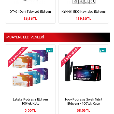
DT-01 Deri Takviyeli Eldiven
KYN-01 EKO Kaynakçı Eldiveni
86,56TL
159,50TL
MUAYENE ELDIVENLERI
2-3 gün içinde
2-3 gün içinde
yeni
yeni
Lateks Pudrasız Eldiven
Njoy Pudrasız Siyah Nitril
100'lük Kutu
Eldiveni - 100'lük Kutu
0,00TL
68,05TL